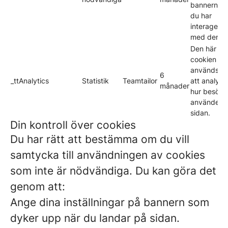
bannern nä
du har
interagerat
med den.
Den här
cookien
används fö
6
_ttAnalytics
Statistik
Teamtailor
att analyse
månader
hur besöka
använder
sidan.
Din kontroll över cookies
Du har rätt att bestämma om du vill
samtycka till användningen av cookies
som inte är nödvändiga. Du kan göra det
genom att:
Ange dina inställningar på bannern som
dyker upp när du landar på sidan.