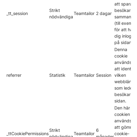
att spara e
Strikt
besökares
_tt_session
Teamtailor
2 dagar
nödvändiga
sammanha
(till exempe
för att hålla
dig inlogg
på sidan).
Denna
cookie
används fö
att identifi
referrer
Statistik
Teamtailor
Session
vilken
webblänk
som leder
besökarna t
sidan.
Den här
cookien
används fö
att gömma
Strikt
6
_ttCookiePermissions
Teamtailor
cookie-
nödvändiga
månader